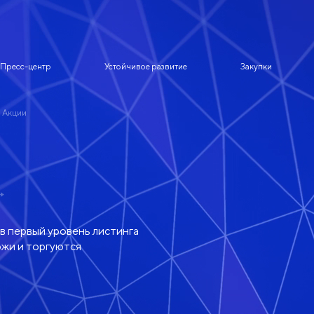
Пресс-центр
Устойчивое развитие
Закупки
Акции
в первый уровень листинга
жи и торгуются