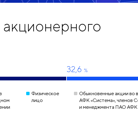
а акционерного
32,6
%
в
Физическое
Обыкновенные акции во 
дном
лицо
АФК «Система», членов 
ении
и менеджмента ПАО АФК