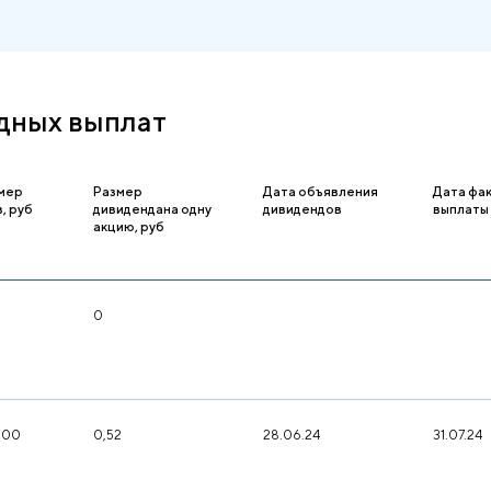
дных выплат
мер
Размер
Дата объявления
Дата фа
, руб
дивидендана одну
дивидендов
выплаты
акцию, руб
0
000
0,52
28.06.24
31.07.24