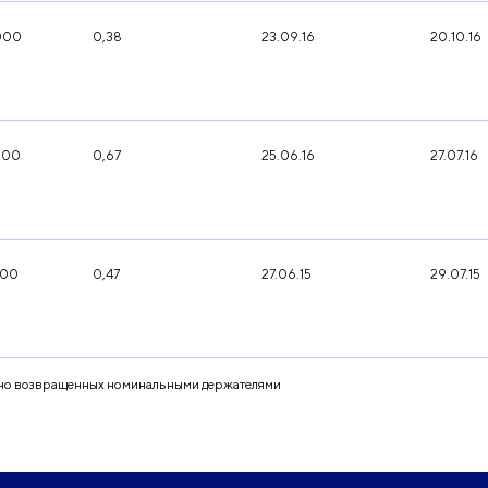
000
0,38
23.09.16
20.10.16
000
0,67
25.06.16
27.07.16
000
0,47
27.06.15
29.07.15
, но возвращенных номинальными держателями