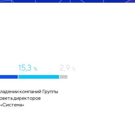
15,3
2,9
%
%
владении компаний Группы
Совета директоров
 «Система»