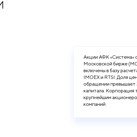
и
Акции АФК «Система» 
Московской бирже (МОE
включены в базу расчет
IMOEX и RTSI. Доля це
обращении превышает
капитала. Корпорация 
крупнейшим акционеро
компаний.