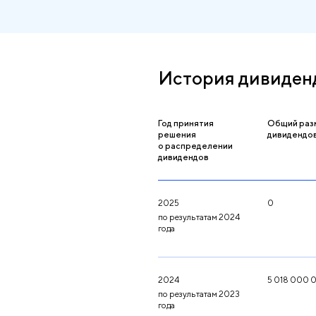
История дивиден
Год принятия
Общий раз
решения
дивидендов
о распределении
дивидендов
2025
0
по результатам 2024
года
2024
5 018 000 
по результатам 2023
года