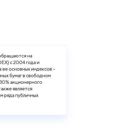
обращаются на
X) с 2004 года и
а ее основных индексов –
нных бумаг в свободном
 30% акционерного
также является
м ряда публичных