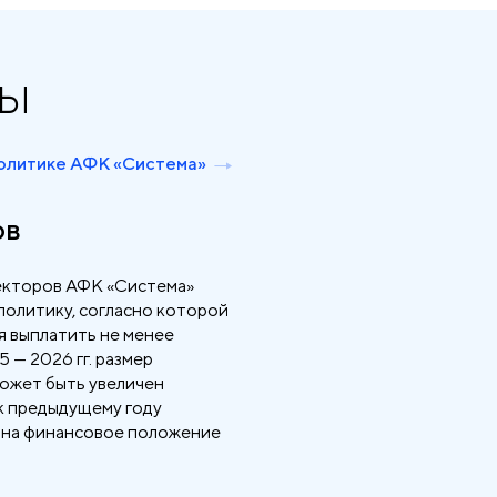
ды
олитике АФК «Система»
ов
ректоров АФК «Система»
олитику, согласно которой
 выплатить не менее
5 — 2026 гг. размер
ожет быть увеличен
к предыдущему году
 на финансовое положение